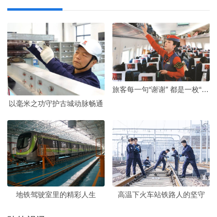
旅客每一句“谢谢” 都是一枚“奖章”
以毫米之功守护古城动脉畅通
地铁驾驶室里的精彩人生
高温下火车站铁路人的坚守