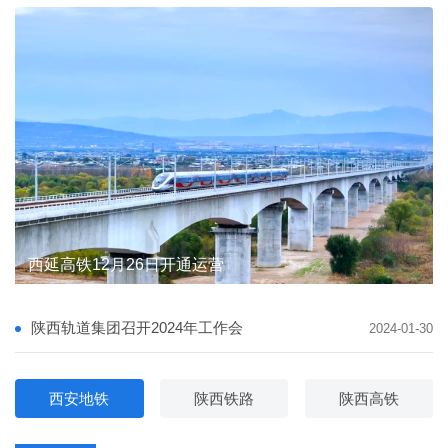
陕西轨道集团督导宝麟铁路公司安全生产与防汛备汛
陕西轨道集团督导宝麟铁路公司安全生产与防汛备汛
西延高铁12月26日开通运营
陕西轨道交通集团有限公司 主要负责人及安全生产管理人员安全教育专题培训班圆满完成
陕西轨道集团举行学习贯彻党的二十届四中全会精神宣讲报告会
陕西轨道集团与省邮政管理局携手推进“轨道交通+邮政快递”融合发展
陕西轨道集团与省邮政管理局携手推进“轨道交通+邮政快递”融合发展
陕西轨道集团召开2024年工作会
2024-01-30
西安地铁
陕西铁路
陕西高铁