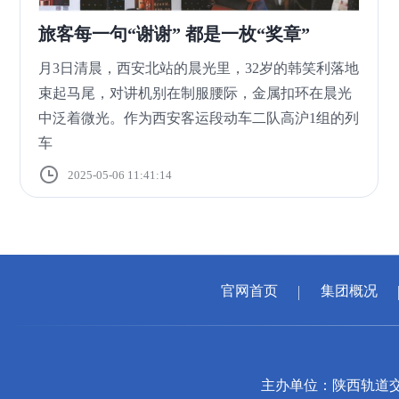
旅客每一句“谢谢” 都是一枚“奖章”
月3日清晨，西安北站的晨光里，32岁的韩笑利落地
束起马尾，对讲机别在制服腰际，金属扣环在晨光
中泛着微光。作为西安客运段动车二队高沪1组的列
车
2025-05-06 11:41:14
官网首页
集团概况
主办单位：陕西轨道