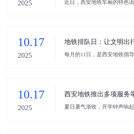
近日，西安地铁车厢的特色语
2025
巷，品读着周秦汉唐兴衰更
10.17
地铁排队日：让文明出
每月的11日，是西安地铁倡
2025
生动再现大家喜闻乐见的“寒
10.17
西安地铁推出多项服务举
夏日暑气渐收，开学钟声响
2025
满！开学季限定广播上线熙