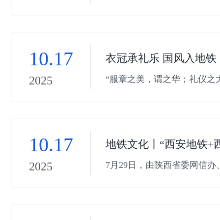
的重要论述和重要指示批示
10.17
衣冠承礼乐 国风入地铁
“服章之美，谓之华；礼仪之
2025
地铁“霓裳千年--地铁遇见国
10.17
地铁文化丨“西安地铁+
7月29日，由陕西省委网信
2025
并最终评选出的12个具有示