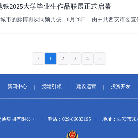
铁2025大学毕业生作品联展正式启幕
城市的脉搏再次同频共振。6月28日，由中共西安市委
”西
‹
1
2
3
4
›
新闻中心
党建引领
建设运营
投资开发
交通集团有限公司
电话：029-86683195
地址：西安市未