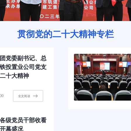
贯彻党的二十大精神专栏
团党委副书记、总
铁投置业公司党支
二十大精神
00
全文阅读
各级党员干部收看
开幕盛况