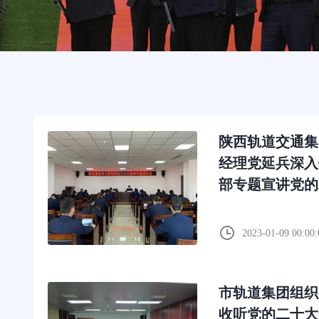
陕西轨道交通集
经理党延兵深入
部专题宣讲党的
2023-01-09 00:00:
市轨道集团组织
收听党的二十大