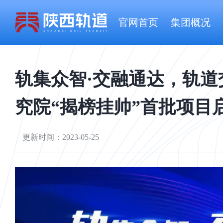
官网首页
集团概况
主页
>
陕轨视讯
轨集众智·交融通达，轨
究院“揭榜挂帅”首批项目
更新时间：2023-05-25