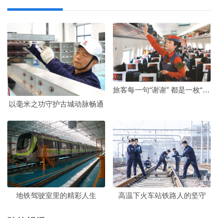
旅客每一句“谢谢” 都是一枚“奖章”
以毫米之功守护古城动脉畅通
地铁驾驶室里的精彩人生
高温下火车站铁路人的坚守