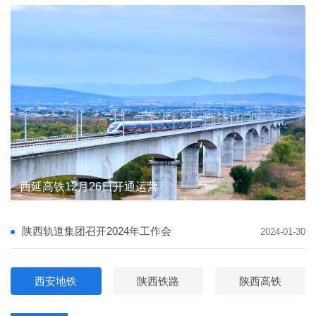
陕西轨道集团督导宝麟铁路公司安全生产与防汛备汛
陕西轨道集团督导宝麟铁路公司安全生产与防汛备汛
西延高铁12月26日开通运营
陕西轨道交通集团有限公司 主要负责人及安全生产管理人员安全教育专题培训班圆满完成
陕西轨道集团举行学习贯彻党的二十届四中全会精神宣讲报告会
陕西轨道集团与省邮政管理局携手推进“轨道交通+邮政快递”融合发展
陕西轨道集团与省邮政管理局携手推进“轨道交通+邮政快递”融合发展
陕西轨道集团召开2024年工作会
2024-01-30
西安地铁
陕西铁路
陕西高铁