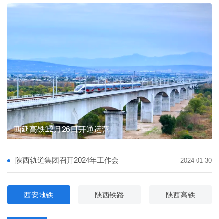
陕西轨道集团督导宝麟铁路公司安全生产与防汛备汛
陕西轨道集团督导宝麟铁路公司安全生产与防汛备汛
西延高铁12月26日开通运营
陕西轨道交通集团有限公司 主要负责人及安全生产管理人员安全教育专题培训班圆满完成
陕西轨道集团举行学习贯彻党的二十届四中全会精神宣讲报告会
陕西轨道集团与省邮政管理局携手推进“轨道交通+邮政快递”融合发展
陕西轨道集团与省邮政管理局携手推进“轨道交通+邮政快递”融合发展
陕西轨道集团召开2024年工作会
2024-01-30
西安地铁
陕西铁路
陕西高铁