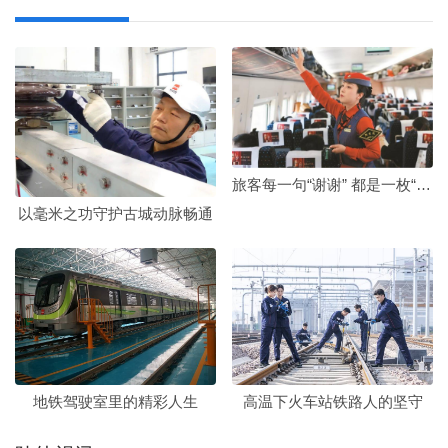
旅客每一句“谢谢” 都是一枚“奖章”
以毫米之功守护古城动脉畅通
地铁驾驶室里的精彩人生
高温下火车站铁路人的坚守