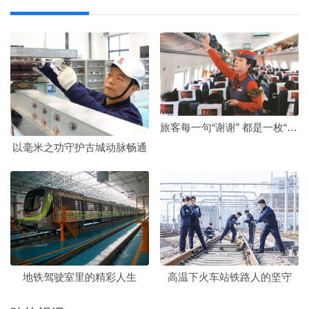
旅客每一句“谢谢” 都是一枚“奖章”
以毫米之功守护古城动脉畅通
地铁驾驶室里的精彩人生
高温下火车站铁路人的坚守