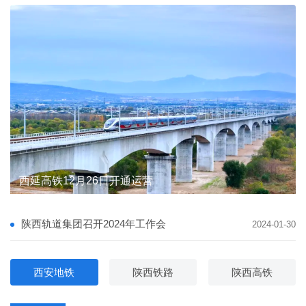
陕西轨道集团督导宝麟铁路公司安全生产与防汛备汛
陕西轨道集团督导宝麟铁路公司安全生产与防汛备汛
西延高铁12月26日开通运营
陕西轨道交通集团有限公司 主要负责人及安全生产管理人员安全教育专题培训班圆满完成
陕西轨道集团举行学习贯彻党的二十届四中全会精神宣讲报告会
陕西轨道集团与省邮政管理局携手推进“轨道交通+邮政快递”融合发展
陕西轨道集团与省邮政管理局携手推进“轨道交通+邮政快递”融合发展
陕西轨道集团召开2024年工作会
2024-01-30
西安地铁
陕西铁路
陕西高铁