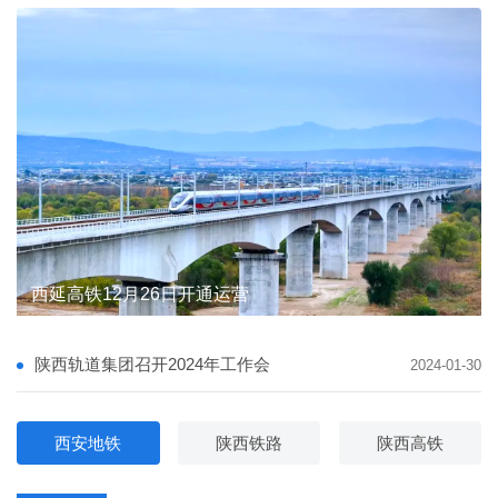
陕西轨道集团督导宝麟铁路公司安全生产与防汛备汛
陕西轨道集团督导宝麟铁路公司安全生产与防汛备汛
西延高铁12月26日开通运营
陕西轨道交通集团有限公司 主要负责人及安全生产管理人员安全教育专题培训班圆满完成
陕西轨道集团举行学习贯彻党的二十届四中全会精神宣讲报告会
陕西轨道集团与省邮政管理局携手推进“轨道交通+邮政快递”融合发展
陕西轨道集团与省邮政管理局携手推进“轨道交通+邮政快递”融合发展
陕西轨道集团召开2024年工作会
2024-01-30
西安地铁
陕西铁路
陕西高铁