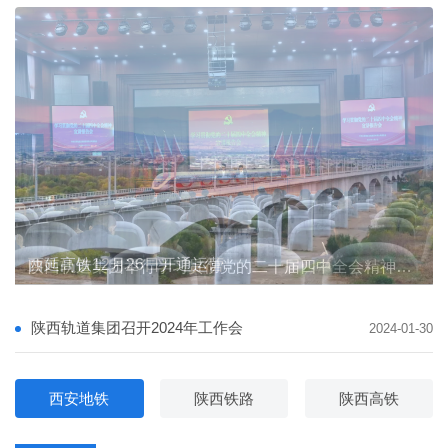
陕西轨道集团督导宝麟铁路公司安全生产与防汛备汛
陕西轨道集团督导宝麟铁路公司安全生产与防汛备汛
西延高铁12月26日开通运营
陕西轨道交通集团有限公司 主要负责人及安全生产管理人员安全教育专题培训班圆满完成
陕西轨道集团举行学习贯彻党的二十届四中全会精神宣讲报告会
陕西轨道集团与省邮政管理局携手推进“轨道交通+邮政快递”融合发展
陕西轨道集团与省邮政管理局携手推进“轨道交通+邮政快递”融合发展
陕西轨道集团召开2024年工作会
2024-01-30
西安地铁
陕西铁路
陕西高铁