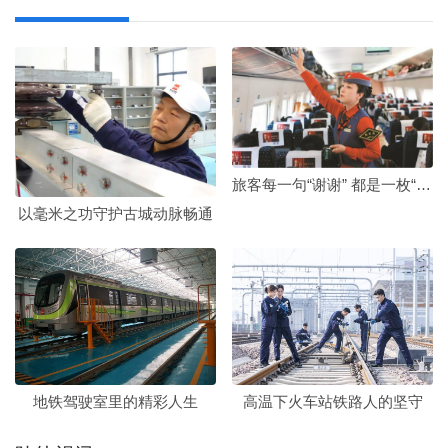
旅客每一句“谢谢” 都是一枚“奖章”
以毫米之功守护古城动脉畅通
地铁驾驶室里的精彩人生
高温下火车站铁路人的坚守